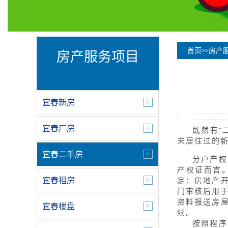
首页
房产
>>
房产服务项目
宜春新房
宜春厂房
既然有“
未居住过的
宜春二手房
分户产权
产权证而言
定：房地产
宜春租房
门审核后用
资料报送房
宜春楼盘
续。
按照程序