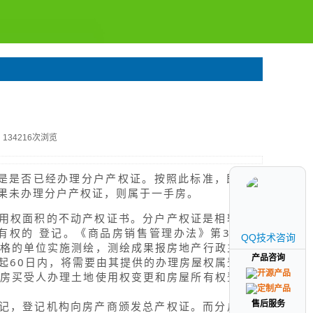
134216次浏览
准是是否已经办理分户产权证。按照此标准，即使是
果未办理分户产权证，则属于一手房。
用权面积的不动产权证书。分户产权证是相较于总
权的 登记。《商品房销售管理办法》第34条规
QQ技术咨询
QQ技术咨询
格的单位实施测绘，测绘成果报房地产行政主管部
产品咨询
产品咨询
起60日内，将需要由其提供的办理房屋权属登记的
房买受人办理土地使用权变更和房屋所有权登记手
记，登记机构向房产商颁发总产权证。而分户产权
售后服务
售后服务