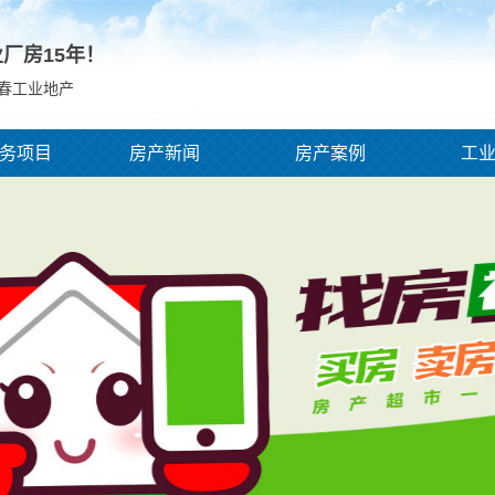
业厂房
15
年！
宜春工业地产
务项目
房产新闻
房产案例
工