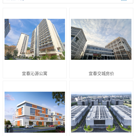
宜春沁源公寓
宜春交城房价